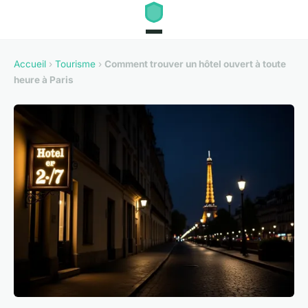
Accueil
›
Tourisme
›
Comment trouver un hôtel ouvert à toute
heure à Paris