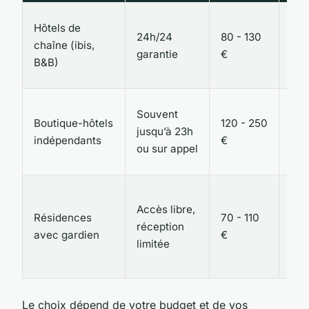
Wi-
Hôtels de
24h/24
80 - 130
dis
chaîne (ibis,
garantie
€
per
B&B)
for
Déc
Souvent
Boutique-hôtels
120 - 250
soi
jusqu’à 23h
indépendants
€
ser
ou sur appel
per
Cui
Accès libre,
équ
Résidences
70 - 110
réception
esp
avec gardien
€
limitée
vie
gra
Le choix dépend de votre budget et de vos