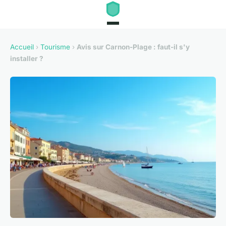
Accueil
›
Tourisme
›
Avis sur Carnon-Plage : faut-il s'y
installer ?