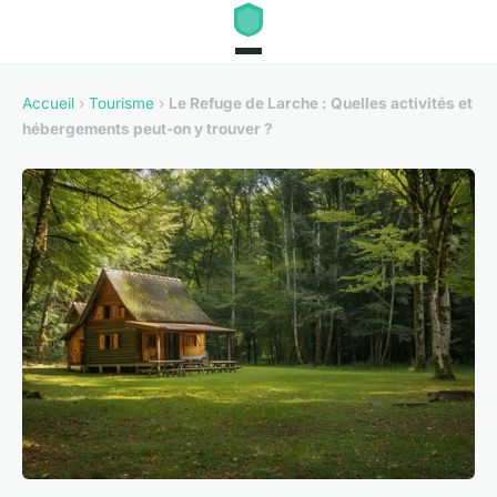
Accueil
›
Tourisme
›
Le Refuge de Larche : Quelles activités et
hébergements peut-on y trouver ?