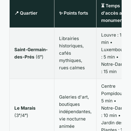
⏳ Temps
📍 Quartier
✨ Points forts
d'accès aux
monuments
Louvre : 10
Librairies
min •
historiques,
Saint-Germain-
Luxembourg
cafés
des-Prés
(6ᵉ)
: 5 min •
mythiques,
Notre-Dame
rues calmes
: 15 min
Centre
Pompidou :
Galeries d'art,
5 min •
boutiques
Le Marais
Notre-Dame
indépendantes,
(3ᵉ/4ᵉ)
: 10 min •
vie nocturne
Jardin des
animée
Plantes : 15