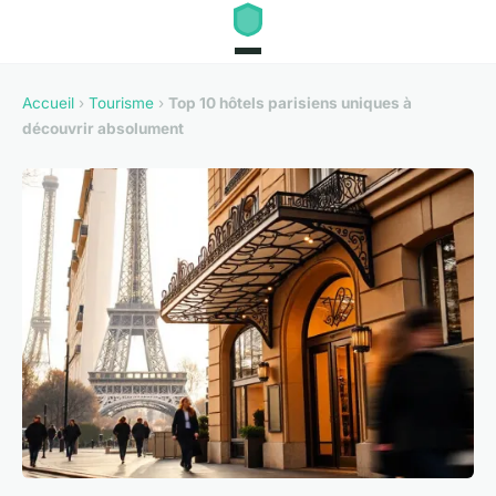
Accueil
›
Tourisme
›
Top 10 hôtels parisiens uniques à
découvrir absolument