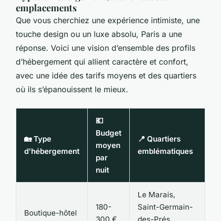
emplacements
Que vous cherchiez une expérience intimiste, une
touche design ou un luxe absolu, Paris a une
réponse. Voici une vision d’ensemble des profils
d’hébergement qui allient caractère et confort,
avec une idée des tarifs moyens et des quartiers
où ils s’épanouissent le mieux.
💶
Budget
🏡 Type
📍 Quartiers
moyen
d'hébergement
emblématiques
par
nuit
Le Marais,
180-
Saint-Germain-
Boutique-hôtel
300 €
des-Prés,