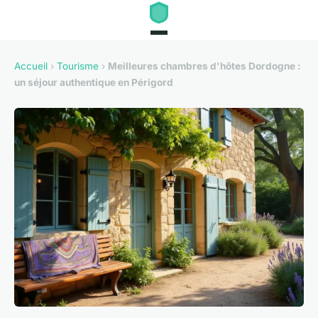
Accueil
›
Tourisme
›
Meilleures chambres d'hôtes Dordogne :
un séjour authentique en Périgord