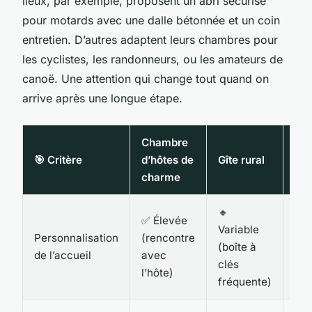
lieux, par exemple, proposent un abri sécurisé
pour motards avec une dalle bétonnée et un coin
entretien. D’autres adaptent leurs chambres pour
les cyclistes, les randonneurs, ou les amateurs de
canoë. Une attention qui change tout quand on
arrive après une longue étape.
Chambre
Hôt
🎯 Critère
d’hôtes de
Gîte rural
cla
charme
🔸
✅ Élevée
Variable
🔸
Personnalisation
(rencontre
(boîte à
Sta
de l’accueil
avec
clés
(ré
l’hôte)
fréquente)