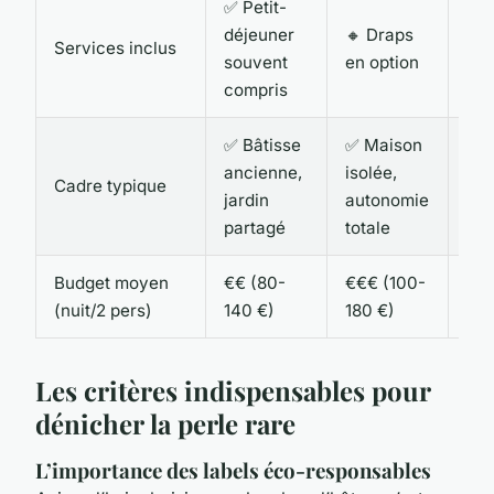
✅ Petit-
🔸 
déjeuner
🔸 Draps
Services inclus
pay
souvent
en option
fré
compris
✅ Bâtisse
✅ Maison
ancienne,
isolée,
🔸 
Cadre typique
jardin
autonomie
co
partagé
totale
Budget moyen
€€ (80-
€€€ (100-
€€ 
(nuit/2 pers)
140 €)
180 €)
Les critères indispensables pour
dénicher la perle rare
L’importance des labels éco-responsables