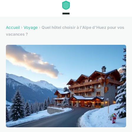
Accueil
›
Voyage
›
Quel hôtel choisir à l'Alpe d'Huez pour vos
vacances ?