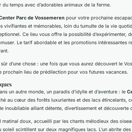
r du temps avec d’adorables animaux de la ferme.
Center Parc de Vossemeren
pour votre prochaine escapa
 vivifiantes et mémorables, loin du tumulte de la vie quoti
ptionnel. Ce lieu vous offre la possibilité d’expérimenter, d
amuser. Le tarif abordable et les promotions intéressantes 
yant.
sûr d’une chose : une fois que vous aurez découvert le V
e prochain lieu de prédilection pour vos futures vacances.
iques
s un autre monde, un paradis d’idylle et d’aventure : le
Ce
ché au cœur des forêts luxuriantes et des lacs étincelants, 
 inoubliable alliant détente, divertissement et découverte d
l matinal doux, accueilli par les chants mélodieux des oise
u soleil scintillent sur deux magnifiques lacs. L’un abrite de