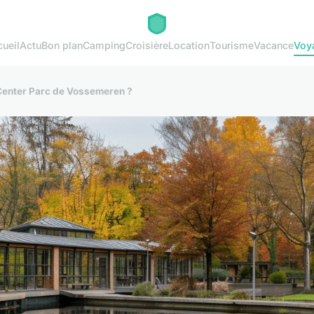
ueil
Actu
Bon plan
Camping
Croisière
Location
Tourisme
Vacance
Voy
 Center Parc de Vossemeren ?