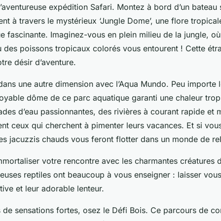
ventureuse expédition Safari. Montez à bord d’un bateau 
t à travers le mystérieux ‘Jungle Dome’, une flore tropical
e fascinante. Imaginez-vous en plein milieu de la jungle, o
ù des poissons tropicaux colorés vous entourent ! Cette ét
otre désir d’aventure.
dans une autre dimension avec l’Aqua Mundo. Peu importe le
ncroyable dôme de ce parc aquatique garanti une chaleur trop
sades d’eau passionnantes, des rivières à courant rapide e
nt ceux qui cherchent à pimenter leurs vacances. Et si vou
des jacuzzis chauds vous feront flotter dans un monde de re
mmortaliser votre rencontre avec les charmantes créatures 
leuses reptiles ont beaucoup à vous enseigner : laisser vous
tive et leur adorable lenteur.
 de sensations fortes, osez le Défi Bois. Ce parcours de co