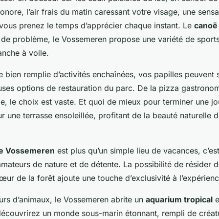
nore, l’air frais du matin caressant votre visage, une sensa
, vous prenez le temps d’apprécier chaque instant. Le
canoë
 de problème, le Vossemeren propose une variété de sport
lanche à voile.
 bien remplie d’activités enchaînées, vos papilles peuvent 
ses options de restauration du parc. De la pizza gastronom
le, le choix est vaste. Et quoi de mieux pour terminer une j
r une terrasse ensoleillée, profitant de la beauté naturelle 
de Vossemeren
est plus qu’un simple lieu de vacances, c’est
amateurs de nature et de détente. La possibilité de résider 
œur de la forêt ajoute une touche d’exclusivité à l’expérienc
urs d’animaux, le Vossemeren abrite un
aquarium tropical
e
découvrirez un monde sous-marin étonnant, rempli de créatu