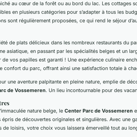
niché au cœur de la forêt ou au bord du lac. Les cottages s
ibles en plusieurs catégories pour s’adapter à tous les budg
ns sont régulièrement proposées, ce qui rend le séjour d’au
été de plats délicieux dans les nombreux restaurants du par
sine asiatique, en passant par les spécialités belges et un la
sir de vos papilles est garanti ! Une expérience culinaire enc
e confort du parc, offrant ainsi une satisfaction totale à ch
our une aventure palpitante en pleine nature, emplie de déc
arc de Vossemeren
. Un lieu incontournable pour des vacan
tres
’immaculée nature belge, le
Center Parc de Vossemeren
e
s épris de découvertes originales et singulières. Avec une g
 de loisirs, votre choix vous laissera émerveillé tout au lon