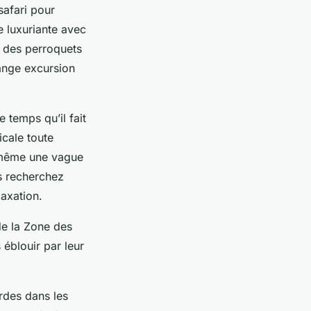
safari pour
e luxuriante avec
ù des perroquets
range excursion
 temps qu’il fait
icale toute
t même une vague
s recherchez
laxation.
de la Zone des
 éblouir par leur
rdes dans les