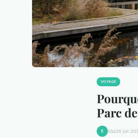
VOYAGE
Pourquo
Parc d
E
Elsa
26 juin 20