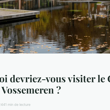
i devriez-vous visiter le
e Vossemeren ?
24
41 min de lecture