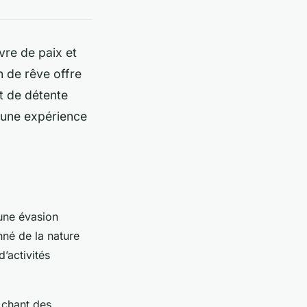
vre de paix et
n de rêve offre
t de détente
t une expérience
une évasion
nné de la nature
’activités
 chant des