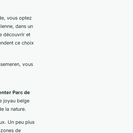
de, vous optez
dienne, dans un
e découvrir et
rendent ce choix
ossemeren, vous
nter Parc de
ce joyau belge
e la nature.
aux. Un peu plus
s zones de