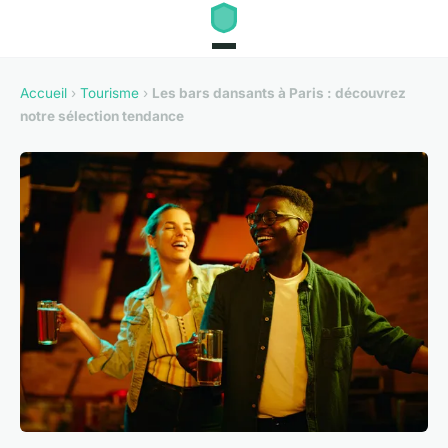
Accueil
›
Tourisme
›
Les bars dansants à Paris : découvrez
notre sélection tendance