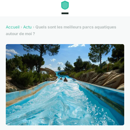
Accueil
›
Actu
›
Quels sont les meilleurs parcs aquatiques
autour de moi ?