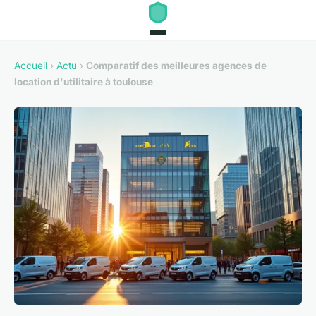
Accueil
›
Actu
›
Comparatif des meilleures agences de
location d'utilitaire à toulouse