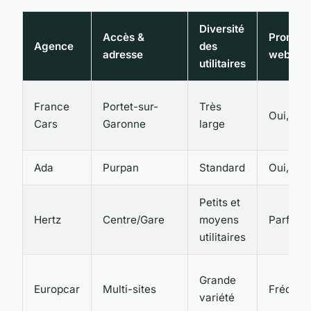
Diversité
Accès &
Promoti
Agence
des
adresse
web
utilitaires
France
Portet-sur-
Très
Oui, rég
Cars
Garonne
large
Ada
Purpan
Standard
Oui, pon
Petits et
Hertz
Centre/Gare
moyens
Parfois
utilitaires
Grande
Europcar
Multi-sites
Fréquen
variété