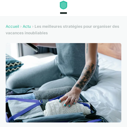
Accueil
›
Actu
›
Les meilleures stratégies pour organiser des
vacances inoubliables