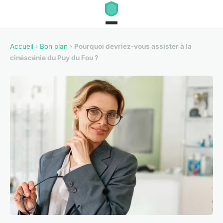
Accueil
›
Bon plan
›
Pourquoi devriez-vous assister à la
cinéscénie du Puy du Fou ?